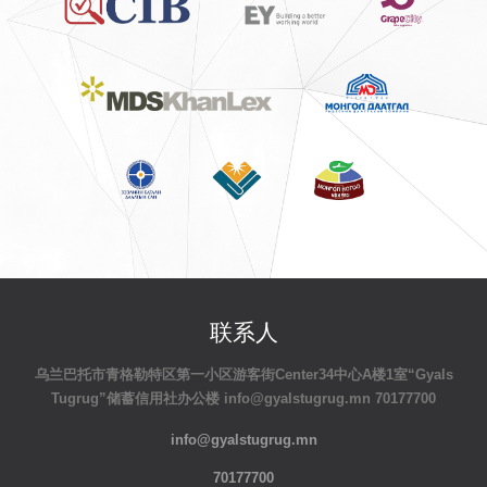
联系人
乌兰巴托市青格勒特区第一小区游客街Center34中心A楼1室“Gyals
Tugrug”储蓄信用社办公楼 info@gyalstugrug.mn 70177700
info@gyalstugrug.mn
70177700