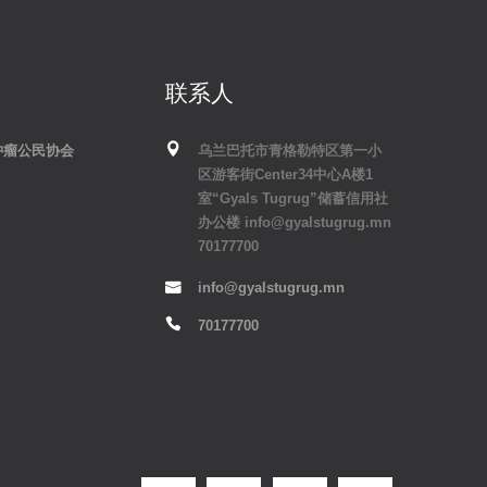
联系人
肿瘤公民协会
乌兰巴托市青格勒特区第一小
区游客街Center34中心A楼1
室“Gyals Tugrug”储蓄信用社
办公楼 info@gyalstugrug.mn
70177700
info@gyalstugrug.mn
70177700