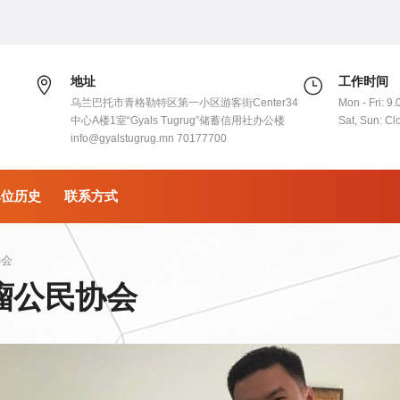
地址
工作时间
乌兰巴托市青格勒特区第一小区游客街Center34
Mon - Fri: 9.
中心A楼1室“Gyals Tugrug”储蓄信用社办公楼
Sat, Sun: Cl
info@gyalstugrug.mn 70177700
单位历史
联系方式
协会
瘤公民协会