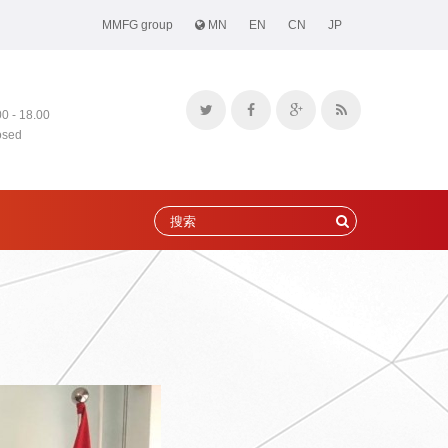
MMFG group
MN
EN
CN
JP
00 - 18.00
osed