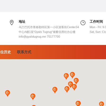
地址
工作时间
乌兰巴托市青格勒特区第一小区游客街Center34
Mon - Fri: 9.
中心A楼1室“Gyals Tugrug”储蓄信用社办公楼
Sat, Sun: Cl
info@gyalstugrug.mn 70177700
单位历史
联系方式