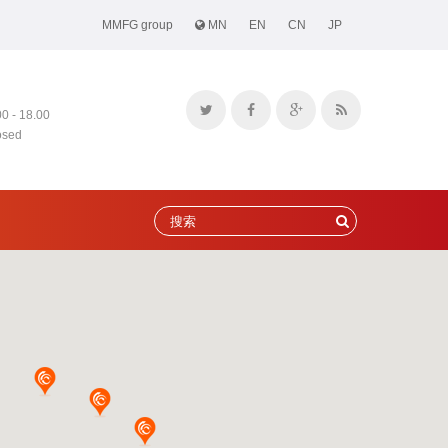
MMFG group
MN
EN
CN
JP
00 - 18.00
osed