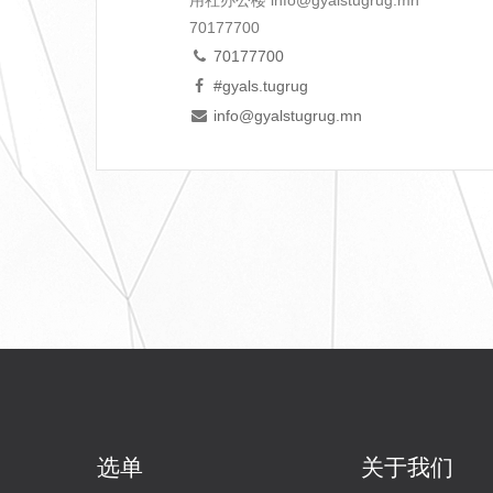
用社办公楼 info@gyalstugrug.mn
70177700
70177700
#gyals.tugrug
info@gyalstugrug.mn
选单
关于我们